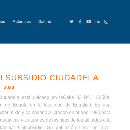
ias
Materiales
Galeria
LSUBSIDIO CIUDADELA
 – 2020
Ciudadela está ubicado en laCalle 83 Nº. 110-58al
ad de Bogotá en la localidad de Engativá. Es una
rácter mixto y calendario A, creada en el año 1990 para
cativas y culturales de los hijos de los afiliados a la
miliar Colsubsidio. Su población tiene un nivel