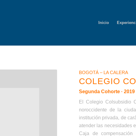
Inicio
Experienc
Bogotá – La Calera
Cali
Chaparral
Ibague
BOGOTÁ – LA CALERA
COLEGIO CO
Segunda Cohorte · 2019
El Colegio Colsubsidio 
noroccidente de la ciud
institución privada, de ca
atender las necesidades edu
Caja de compensación fa