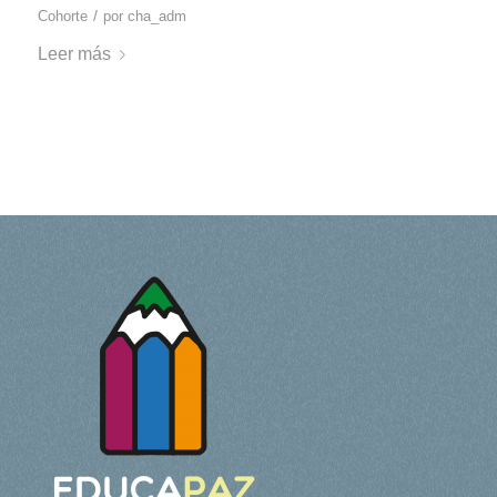
/
Cohorte
por
cha_adm
Leer más